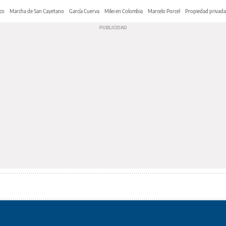
co
Marcha de San Cayetano
García Cuerva
Milei en Colombia
Marcelo Porcel
Propiedad privada