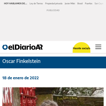
HOY HABLAMOS DE...
Ley de Tierras
Propiedad privada
Javier Milei
Brasil
Puertos
San Cayeta
Hacete socia/o
Oscar Finkelstein
18 de enero de 2022