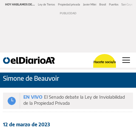
HOY HABLAMOS DE...
Ley de Tierras
Propiedad privada
Javier Milei
Brasil
Puertos
San Cayeta
Hacete socia/o
Simone de Beauvoir
EN VIVO
El Senado debate la Ley de Inviolabilidad
de la Propiedad Privada
12 de marzo de 2023