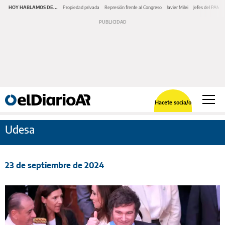
HOY HABLAMOS DE...
Propiedad privada
Represión frente al Congreso
Javier Milei
Jefes del PAMI
Hacete socia/o
Udesa
23 de septiembre de 2024