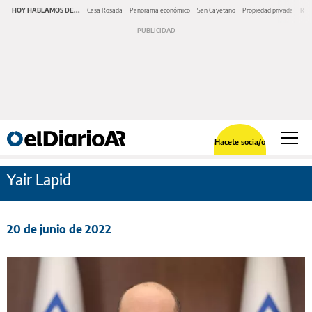
HOY HABLAMOS DE...
Casa Rosada
Panorama económico
San Cayetano
Propiedad privada
Repr
Hacete socia/o
Yair Lapid
20 de junio de 2022