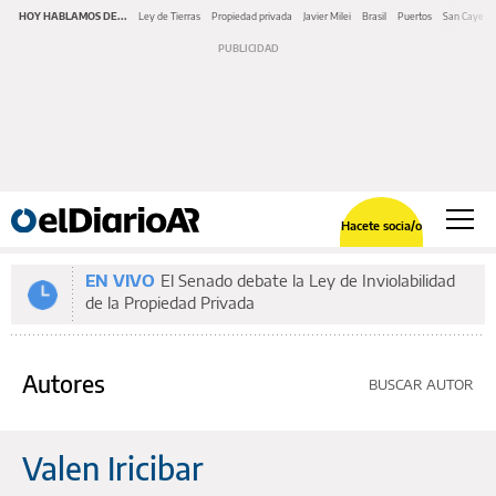
HOY HABLAMOS DE...
Ley de Tierras
Propiedad privada
Javier Milei
Brasil
Puertos
San Cayeta
Hacete socia/o
EN VIVO
El Senado debate la Ley de Inviolabilidad
de la Propiedad Privada
Autores
BUSCAR AUTOR
Valen Iricibar