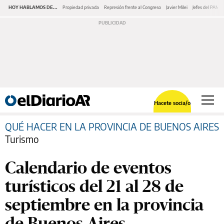
HOY HABLAMOS DE...
Propiedad privada
Represión frente al Congreso
Javier Milei
Jefes del PAMI
Hacete socia/o
QUÉ HACER EN LA PROVINCIA DE BUENOS AIRES
Turismo
Calendario de eventos
turísticos del 21 al 28 de
septiembre en la provincia
de Buenos Aires