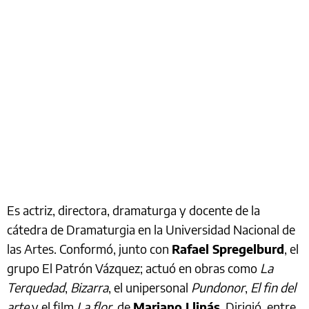
Es actriz, directora, dramaturga y docente de la
cátedra de Dramaturgia en la Universidad Nacional de
las Artes. Conformó, junto con
Rafael Spregelburd
, el
grupo El Patrón Vázquez; actuó en obras como
La
Terquedad
,
Bizarra
, el unipersonal
Pundonor
,
El fin del
arte
y el film
La flor
, de
Mariano Llinás
. Dirigió, entre