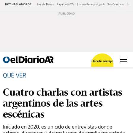
HOY HABLAMOS DE...
Ley de Tierras
Papa León XIV
Joaquín Benegas Lynch
San Cayetano
Swap
Hacete socia/o
QUÉ VER
Cuatro charlas con artistas
argentinos de las artes
escénicas
Iniciado en 2020, es un ciclo de entrevistas donde
actores, directores y dramaturgos de amplia trayectoria