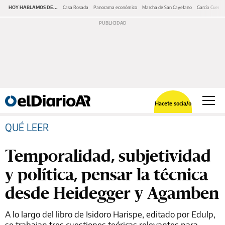
HOY HABLAMOS DE...
Casa Rosada
Panorama económico
Marcha de San Cayetano
García Cuerva
Hacete socia/o
QUÉ LEER
Temporalidad, subjetividad
y política, pensar la técnica
desde Heidegger y Agamben
A lo largo del libro de Isidoro Harispe, editado por Edulp,
se trabajan tres cuestiones teóricas relevantes para