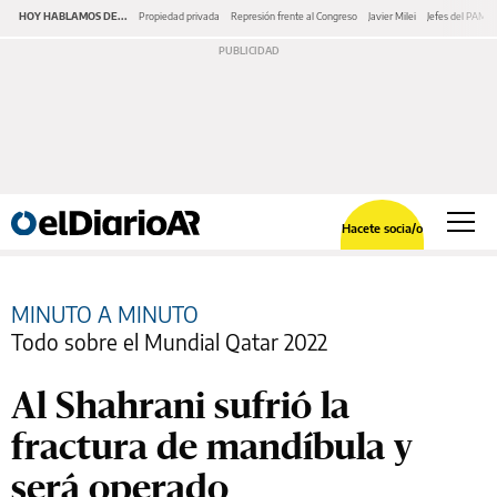
HOY HABLAMOS DE...
Propiedad privada
Represión frente al Congreso
Javier Milei
Jefes del PAMI
Hacete socia/o
MINUTO A MINUTO
Todo sobre el Mundial Qatar 2022
Al Shahrani sufrió la
fractura de mandíbula y
será operado