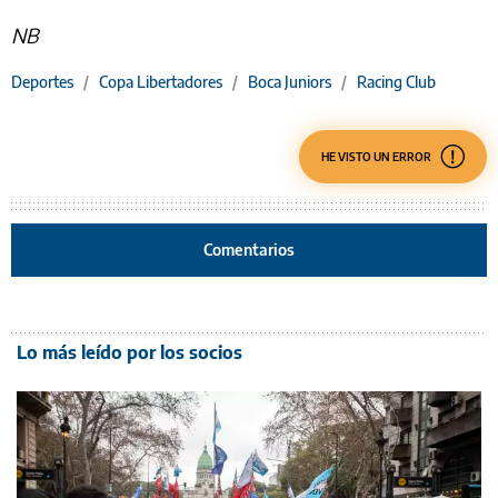
NB
Deportes
/
Copa Libertadores
/
Boca Juniors
/
Racing Club
HE VISTO UN ERROR
Comentarios
Lo más leído por los socios