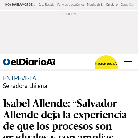
HOY HABLAMOS DE...
Casa Rosada
Panorama económico
Marcha de San Cayetano
García Cuerva
Hacete socia/o
ENTREVISTA
Senadora chilena
Isabel Allende: “Salvador
Allende deja la experiencia
de que los procesos son
graduales y con amplias