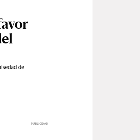
favor
el
alsedad de