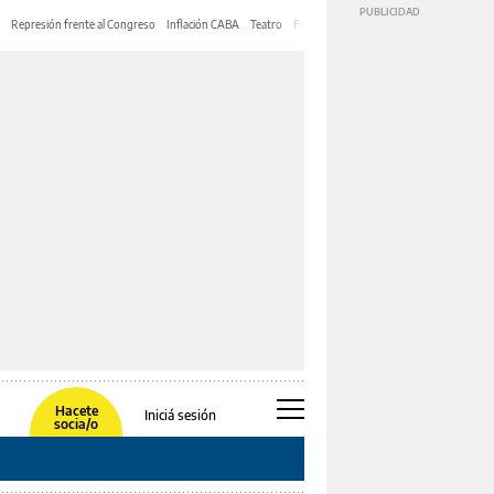
Represión frente al Congreso
Inflación CABA
Teatro
Feria de Editores
Mery Streep
Hacete
Iniciá sesión
socia/o