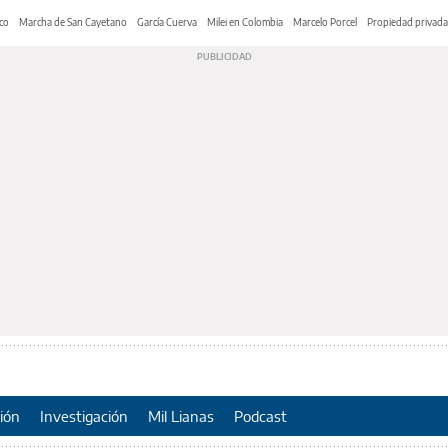
co
Marcha de San Cayetano
García Cuerva
Milei en Colombia
Marcelo Porcel
Propiedad privada
ión
Investigación
Mil Lianas
Podcast