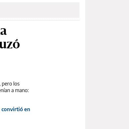
la
ruzó
 pero los
enían a mano:
 convirtió en