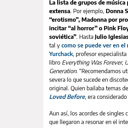
La lista de grupos de música 
extensa
. Por ejemplo,
Donna S
“erotismo”, Madonna por pro
incitar “al horror” o Pink Flo
soviética”
. Hasta
Julio Iglesi
tal y
como se puede ver en el r
Yurchack
, profesor especialista
libro
Everything Was Forever, U
Generation
. “Recomendamos util
severa lo que sucede en discote
original. Quien bailaba temas d
Loved Before
,
era considerado
Aun así, los acordes de singles
que llegaron a resonar en el int