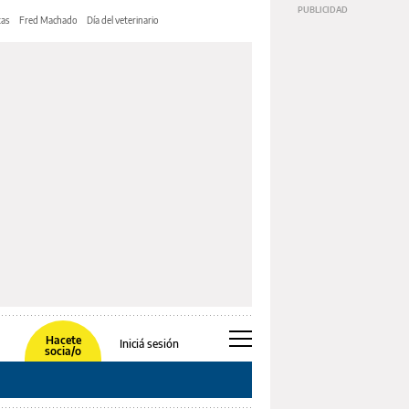
tas
Fred Machado
Día del veterinario
Hacete
Iniciá sesión
socia/o