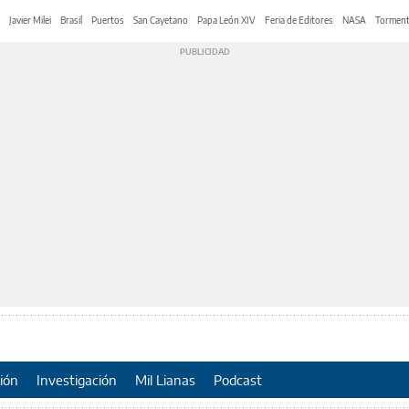
Javier Milei
Brasil
Puertos
San Cayetano
Papa León XIV
Feria de Editores
NASA
Tormen
ión
Investigación
Mil Lianas
Podcast