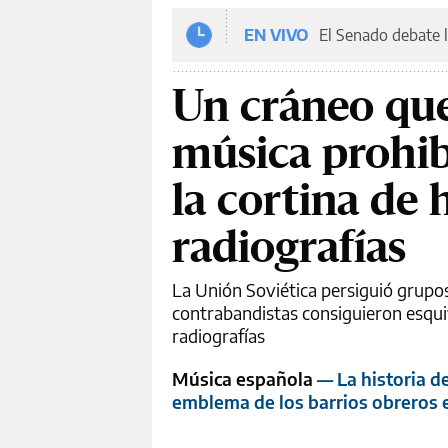
EN VIVO
El Senado debate l
Un cráneo que 
música prohib
la cortina de
radiografías
La Unión Soviética persiguió grupos
contrabandistas consiguieron esqui
radiografías
Música española
— La historia d
emblema de los barrios obreros 