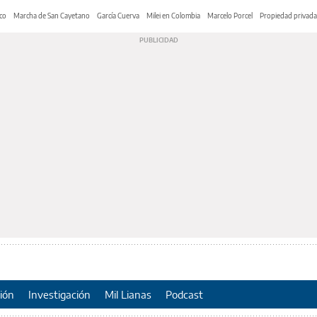
co
Marcha de San Cayetano
García Cuerva
Milei en Colombia
Marcelo Porcel
Propiedad privada
ión
Investigación
Mil Lianas
Podcast