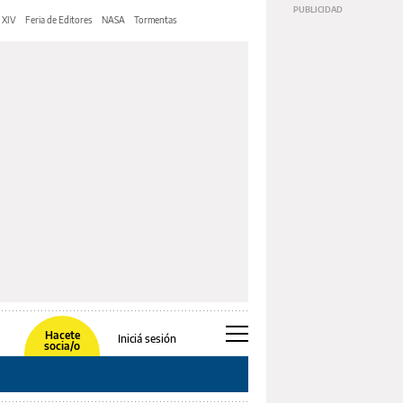
 XIV
Feria de Editores
NASA
Tormentas
Hacete
Iniciá sesión
socia/o