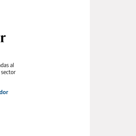
r
das al
 sector
ador