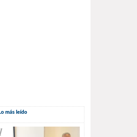
Lo más leído
1