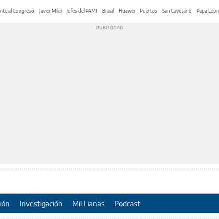
nte al Congreso
Javier Milei
Jefes del PAMI
Brasil
Huawei
Puertos
San Cayetano
Papa León
ión
Investigación
Mil Lianas
Podcast