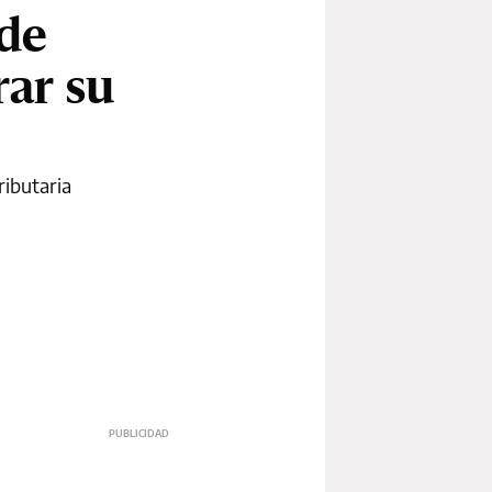
 de
rar su
ributaria