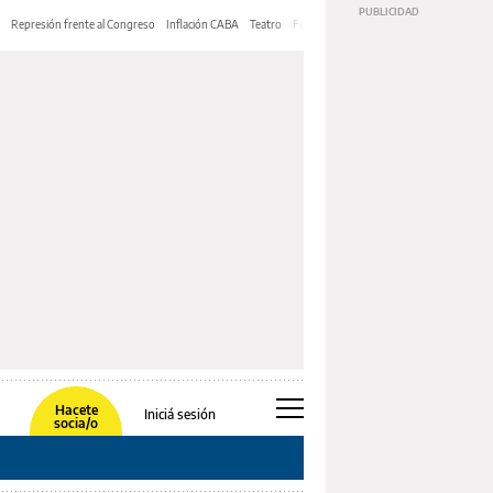
Represión frente al Congreso
Inflación CABA
Teatro
Feria de Editores
Mery Streep
Hacete
Iniciá sesión
socia/o