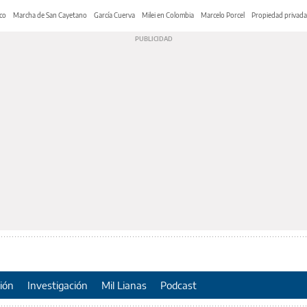
co
Marcha de San Cayetano
García Cuerva
Milei en Colombia
Marcelo Porcel
Propiedad privada
ión
Investigación
Mil Lianas
Podcast