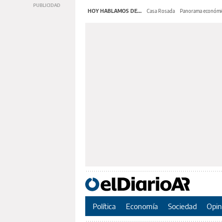
HOY HABLAMOS DE...
Casa Rosada
Panorama económi
Política
Economía
Sociedad
Opin