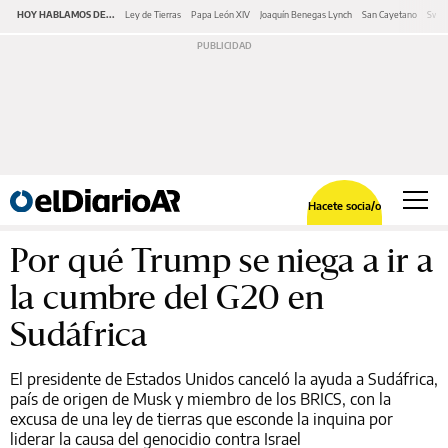
HOY HABLAMOS DE...
Ley de Tierras
Papa León XIV
Joaquín Benegas Lynch
San Cayetano
Swap
Hacete socia/o
Por qué Trump se niega a ir a
la cumbre del G20 en
Sudáfrica
El presidente de Estados Unidos canceló la ayuda a Sudáfrica,
país de origen de Musk y miembro de los BRICS, con la
excusa de una ley de tierras que esconde la inquina por
liderar la causa del genocidio contra Israel