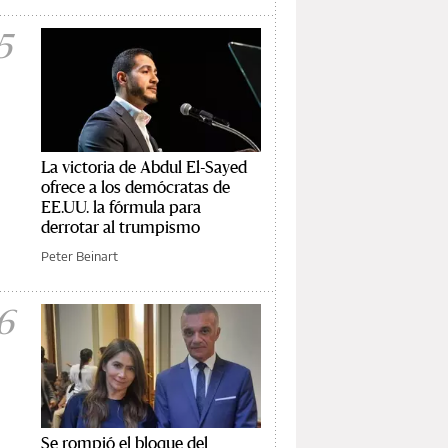
5
La victoria de Abdul El-Sayed
ofrece a los demócratas de
EE.UU. la fórmula para
derrotar al trumpismo
Peter Beinart
6
Se rompió el bloque del