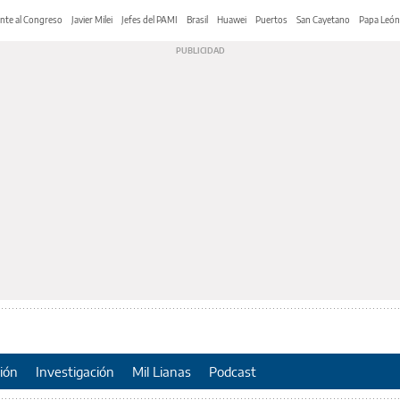
nte al Congreso
Javier Milei
Jefes del PAMI
Brasil
Huawei
Puertos
San Cayetano
Papa León
ión
Investigación
Mil Lianas
Podcast