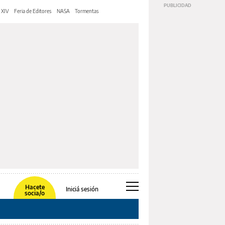
 XIV
Feria de Editores
NASA
Tormentas
Hacete
Iniciá sesión
socia/o