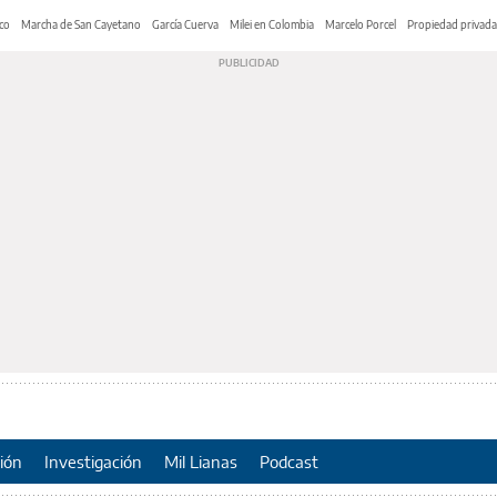
co
Marcha de San Cayetano
García Cuerva
Milei en Colombia
Marcelo Porcel
Propiedad privada
ión
Investigación
Mil Lianas
Podcast