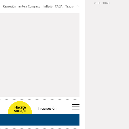
Represión frente al Congreso
Inflación CABA
Teatro
Feria de Editores
Mery Streep
Hacete
Iniciá sesión
socia/o