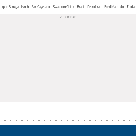
oaquín Benegas Lynch
San Cayetano
Swap con China
Brasil
Petroleras
Fred Machado
Fentan