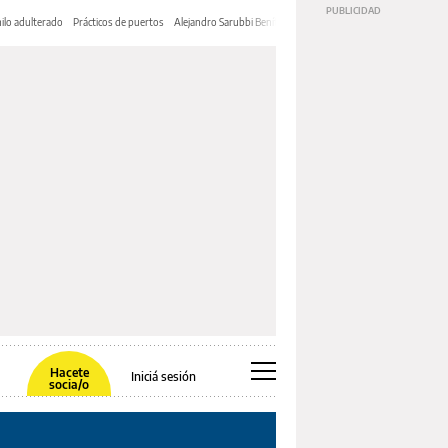
ilo adulterado
Prácticos de puertos
Alejandro Sarubbi Benítez
Hacete
Iniciá sesión
socia/o