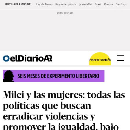
HOY HABLAMOS DE...
Ley de Tierras
Propiedad privada
Javier Milei
Brasil
Puertos
San Cayeta
Hacete socia/o
Milei y las mujeres: todas las
políticas que buscan
erradicar violencias y
promover la igualdad, bajo