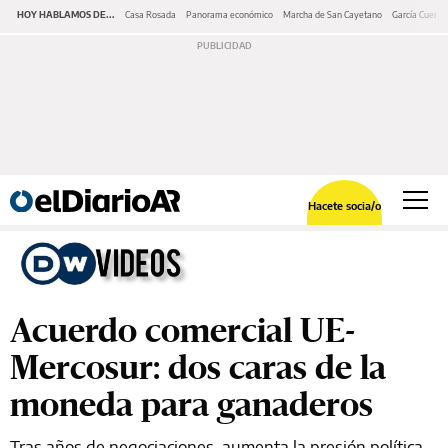
HOY HABLAMOS DE...
Casa Rosada
Panorama económico
Marcha de San Cayetano
García Cuerva
Hacete socia/o
Acuerdo comercial UE-
Mercosur: dos caras de la
moneda para ganaderos
Tras años de negociaciones, aumenta la presión política