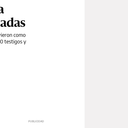
a
tadas
uvieron como
0 testigos y