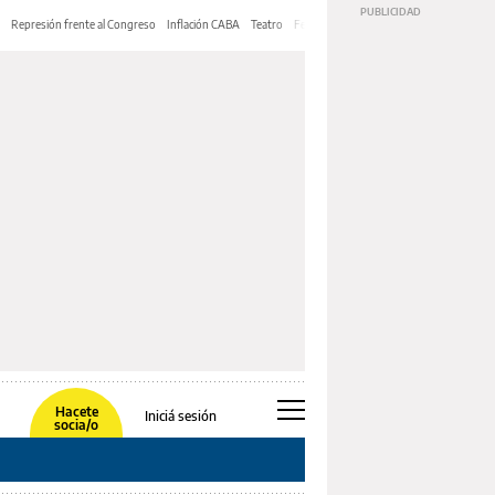
Represión frente al Congreso
Inflación CABA
Teatro
Feria de Editores
Mery Streep
Hacete
Iniciá sesión
socia/o