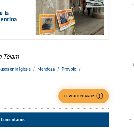
e la
gentina
a Télam
usos en la Iglesia
/
Mendoza
/
Provolo
/
HE VISTO UN ERROR
Comentarios