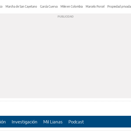
co
Marcha de San Cayetano
García Cuerva
Milei en Colombia
Marcelo Porcel
Propiedad privada
ión
Investigación
Mil Lianas
Podcast