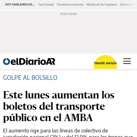
HOY HABLAMOS DE...
Casa Rosada
Panorama económico
Marcha de San Cayetano
García Cuerva
Hacete socia/o
GOLPE AL BOLSILLO
Este lunes aumentan los
boletos del transporte
público en el AMBA
El aumento rige para las líneas de colectivo de
jurisdicción nacional (2%) y del 12,9% para los trenes que