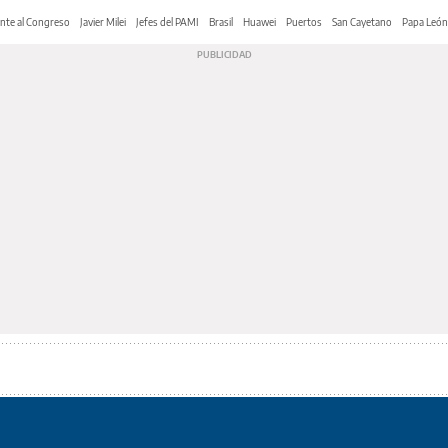
nte al Congreso
Javier Milei
Jefes del PAMI
Brasil
Huawei
Puertos
San Cayetano
Papa León