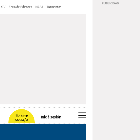
 XIV
Feria de Editores
NASA
Tormentas
Hacete
Iniciá sesión
socia/o