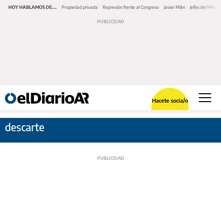
HOY HABLAMOS DE...
Propiedad privada
Represión frente al Congreso
Javier Milei
Jefes del PAMI
Hacete socia/o
descarte