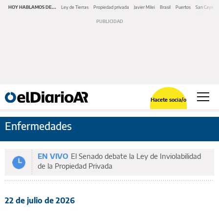
HOY HABLAMOS DE...
Ley de Tierras
Propiedad privada
Javier Milei
Brasil
Puertos
San Cayeta
Hacete socia/o
Enfermedades
EN VIVO
El Senado debate la Ley de Inviolabilidad
de la Propiedad Privada
22 de julio de 2026