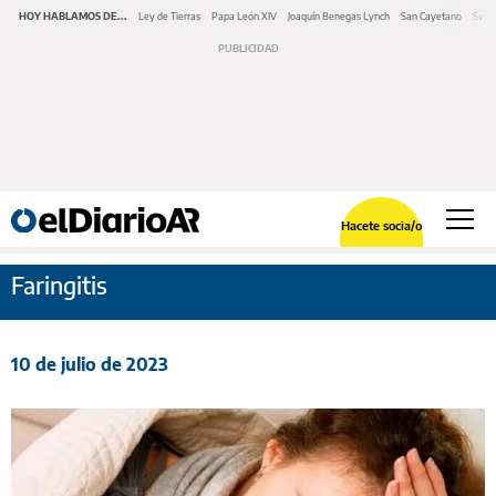
HOY HABLAMOS DE...
Ley de Tierras
Papa León XIV
Joaquín Benegas Lynch
San Cayetano
Swap
Hacete socia/o
Faringitis
10 de julio de 2023