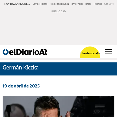
HOY HABLAMOS DE...
Ley de Tierras
Propiedad privada
Javier Milei
Brasil
Puertos
San Cayeta
Hacete socia/o
Germán Kiczka
19 de abril de 2025