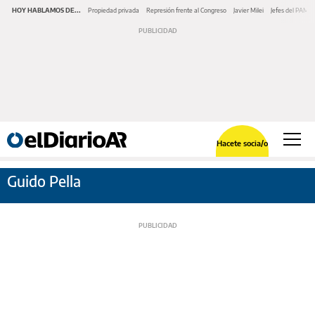
HOY HABLAMOS DE...
Propiedad privada
Represión frente al Congreso
Javier Milei
Jefes del PAMI
Hacete socia/o
Guido Pella