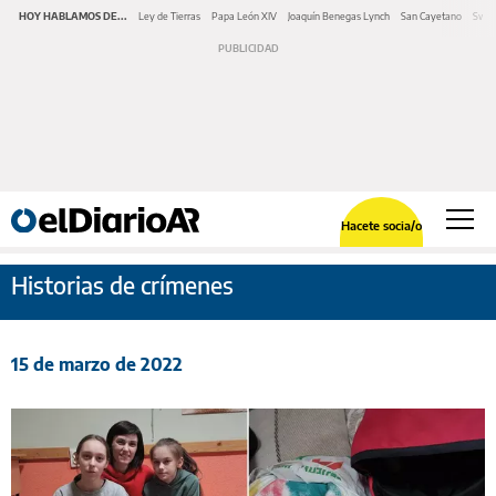
HOY HABLAMOS DE...
Ley de Tierras
Papa León XIV
Joaquín Benegas Lynch
San Cayetano
Swap
Hacete socia/o
Historias de crímenes
15 de marzo de 2022