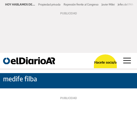
HOY HABLAMOS DE...
Propiedad privada
Represión frente al Congreso
Javier Milei
Jefes del PAMI
Hacete socia/o
medife filba