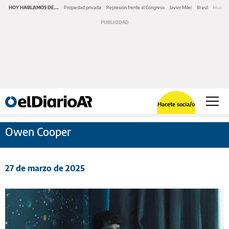
HOY HABLAMOS DE...
Propiedad privada
Represión frente al Congreso
Javier Milei
Brasil
Huawe
Hacete socia/o
Owen Cooper
27 de marzo de 2025