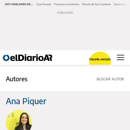
HOY HABLAMOS DE...
Casa Rosada
Panorama económico
Marcha de San Cayetano
García Cuerva
Hacete socia/o
Autores
BUSCAR AUTOR
Ana Piquer