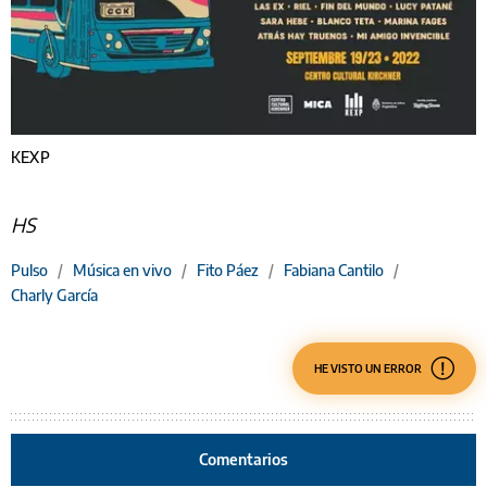
KEXP
HS
Pulso
/
Música en vivo
/
Fito Páez
/
Fabiana Cantilo
/
Charly García
HE VISTO UN ERROR
Comentarios