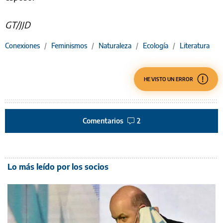
GT/JJD
Conexiones
/
Feminismos
/
Naturaleza
/
Ecología
/
Literatura
HE VISTO UN ERROR
Comentarios
2
Lo más leído por los socios