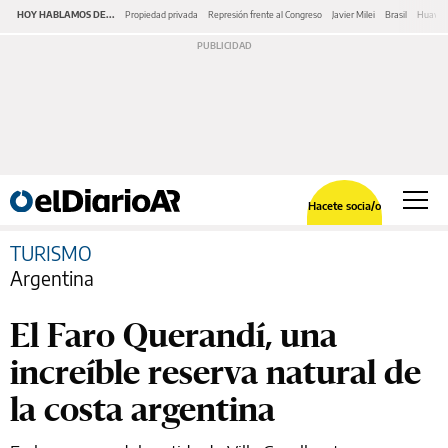
HOY HABLAMOS DE...
Propiedad privada
Represión frente al Congreso
Javier Milei
Brasil
Huawe
Hacete socia/o
TURISMO
Argentina
El Faro Querandí, una
increíble reserva natural de
la costa argentina