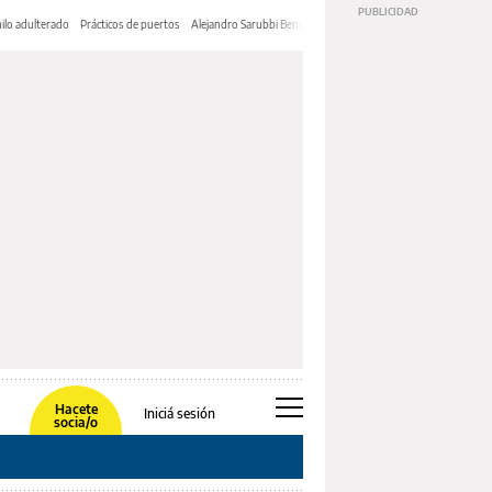
ilo adulterado
Prácticos de puertos
Alejandro Sarubbi Benítez
Hacete
Iniciá sesión
socia/o