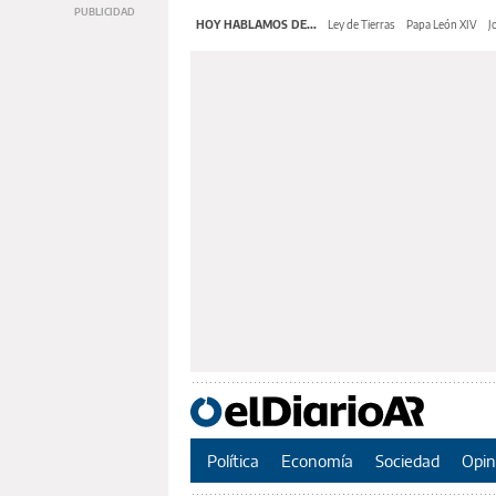
HOY HABLAMOS DE...
Ley de Tierras
Papa León XIV
J
Política
Economía
Sociedad
Opin