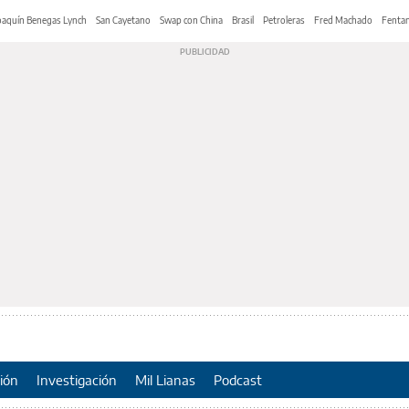
oaquín Benegas Lynch
San Cayetano
Swap con China
Brasil
Petroleras
Fred Machado
Fentan
ión
Investigación
Mil Lianas
Podcast