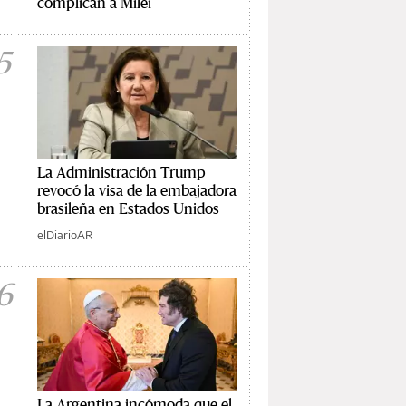
complican a Milei
5
La Administración Trump
revocó la visa de la embajadora
brasileña en Estados Unidos
elDiarioAR
6
La Argentina incómoda que el