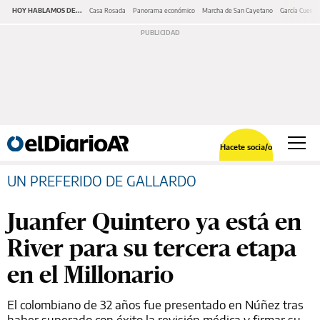
HOY HABLAMOS DE...
Casa Rosada
Panorama económico
Marcha de San Cayetano
García Cuerva
Hacete socia/o
UN PREFERIDO DE GALLARDO
Juanfer Quintero ya está en
River para su tercera etapa
en el Millonario
El colombiano de 32 años fue presentado en Núñez tras
haber superado con éxito la revisión médica y firmar su