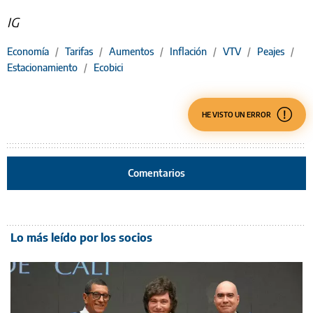
IG
Economía
/
Tarifas
/
Aumentos
/
Inflación
/
VTV
/
Peajes
/
Estacionamiento
/
Ecobici
HE VISTO UN ERROR
Comentarios
Lo más leído por los socios