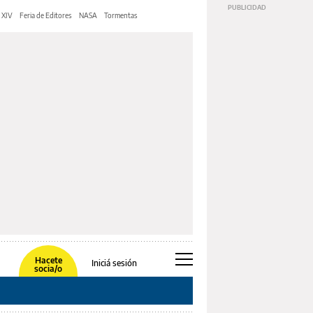
 XIV
Feria de Editores
NASA
Tormentas
Hacete
Iniciá sesión
socia/o