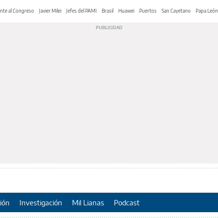
nte al Congreso
Javier Milei
Jefes del PAMI
Brasil
Huawei
Puertos
San Cayetano
Papa León
ión
Investigación
Mil Lianas
Podcast