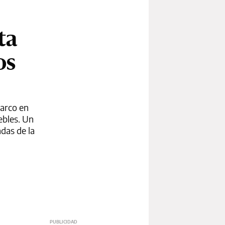
ta
os
barco en
ebles. Un
ndas de la