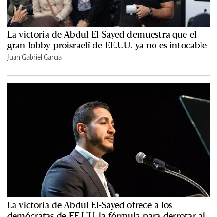
La victoria de Abdul El-Sayed demuestra que el
gran lobby proisraelí de EE.UU. ya no es intocable
Juan Gabriel García
La victoria de Abdul El-Sayed ofrece a los
demócratas de EE.UU. la fórmula para derrotar al