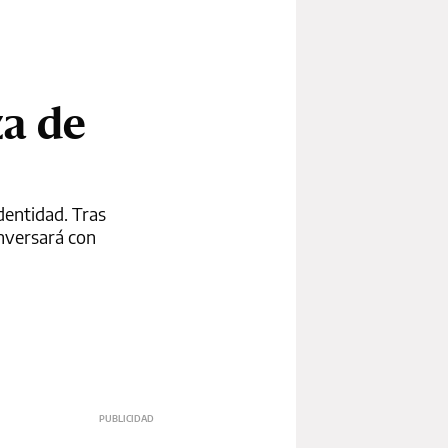
za de
dentidad. Tras
onversará con