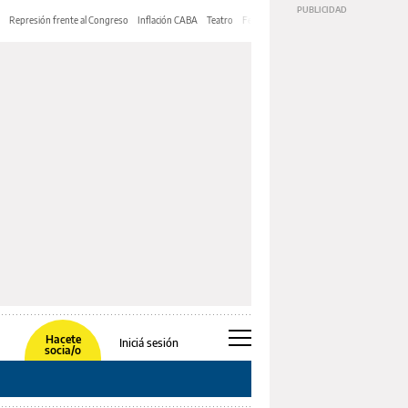
Represión frente al Congreso
Inflación CABA
Teatro
Feria de Editores
Mery Streep
Hacete
Iniciá sesión
socia/o