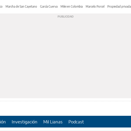
co
Marcha de San Cayetano
García Cuerva
Milei en Colombia
Marcelo Porcel
Propiedad privada
ión
Investigación
Mil Lianas
Podcast