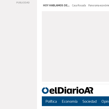
HOY HABLAMOS DE...
Casa Rosada
Panorama económi
Política
Economía
Sociedad
Opin