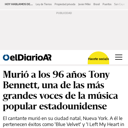
HOY HABLAMOS DE...
Ley de Tierras
Propiedad privada
Javier Milei
Brasil
Puertos
San Cayeta
Hacete socia/o
Murió a los 96 años Tony
Bennett, una de las más
grandes voces de la música
popular estadounidense
El cantante murió en su ciudad natal, Nueva York. A él le
pertenecen éxitos como 'Blue Velvet' y 'I Left My Heart in