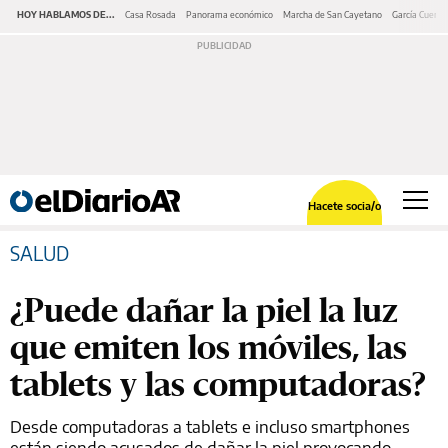
HOY HABLAMOS DE...
Casa Rosada
Panorama económico
Marcha de San Cayetano
García Cuerva
Hacete socia/o
SALUD
¿Puede dañar la piel la luz
que emiten los móviles, las
tablets y las computadoras?
Desde computadoras a tablets e incluso smartphones
están siendo acusados de dañar la piel provocando