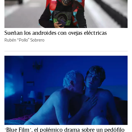
Sueñan los androides con ovejas eléctricas
Rubén “Pollo” Sobrero
‘Blue Film’, el polémico drama sobre un pedófilo