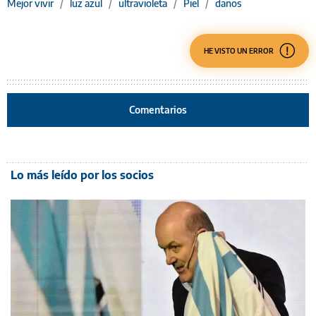
Mejor vivir
/
luz azul
/
ultravioleta
/
Piel
/
daños
HE VISTO UN ERROR
Comentarios
Lo más leído por los socios