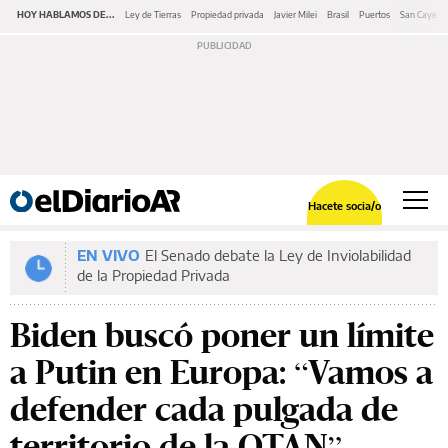
HOY HABLAMOS DE...
Ley de Tierras
Propiedad privada
Javier Milei
Brasil
Puertos
San Cayeta
Hacete socia/o
EN VIVO
El Senado debate la Ley de Inviolabilidad
de la Propiedad Privada
Biden buscó poner un límite
a Putin en Europa: “Vamos a
defender cada pulgada de
territorio de la OTAN”