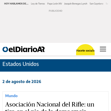
HOY HABLAMOS DE...
Ley de Tierras
Papa León XIV
Joaquín Benegas Lynch
San Cayetano
Swap
Hacete socia/o
Estados Unidos
2 de agosto de 2026
Mundo
Asociación Nacional del Rifle: un