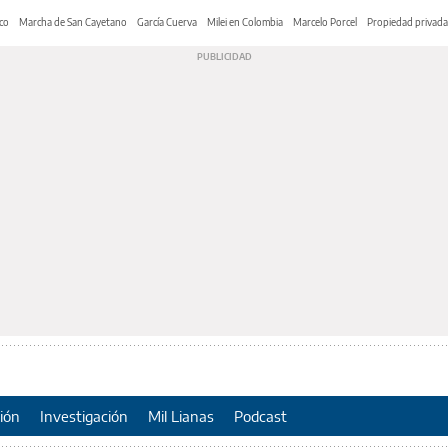
co
Marcha de San Cayetano
García Cuerva
Milei en Colombia
Marcelo Porcel
Propiedad privada
ión
Investigación
Mil Lianas
Podcast