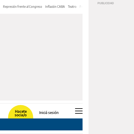
Represión frente al Congreso
Inflación CABA
Teatro
Feria de Editores
Mery Streep
Hacete
Iniciá sesión
socia/o