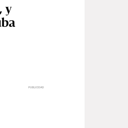
, y
uba