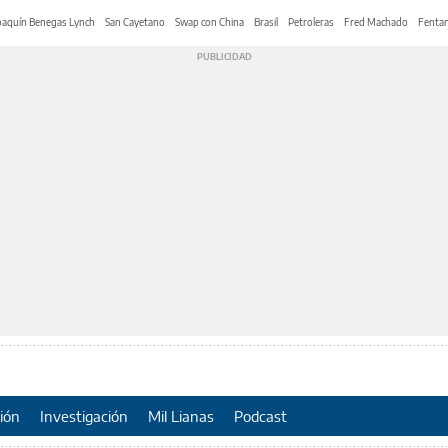
oaquín Benegas Lynch
San Cayetano
Swap con China
Brasil
Petroleras
Fred Machado
Fentan
ión
Investigación
Mil Lianas
Podcast