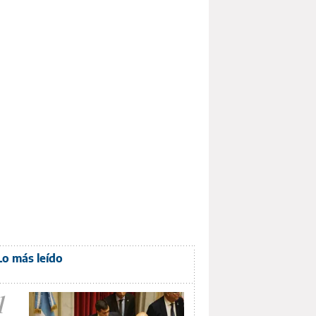
Lo más leído
1