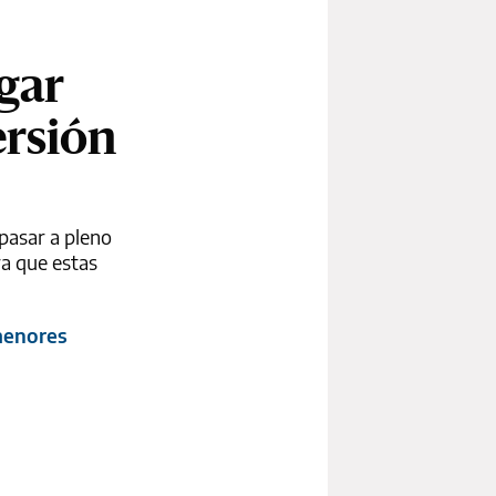
gar
ersión
pasar a pleno
ra que estas
 menores