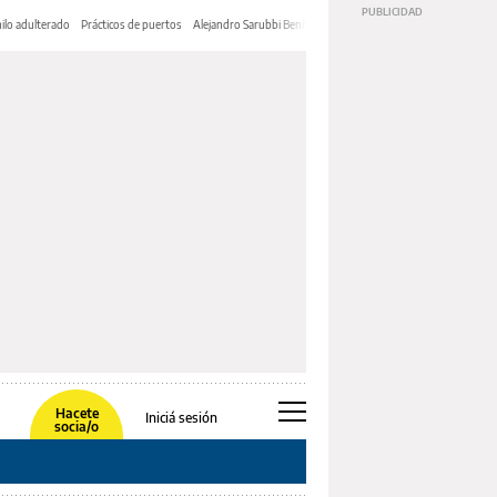
ilo adulterado
Prácticos de puertos
Alejandro Sarubbi Benítez
Hacete
Iniciá sesión
socia/o