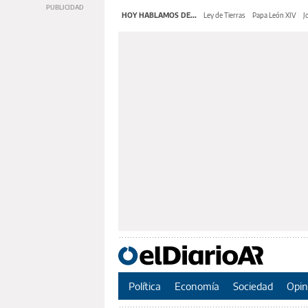
HOY HABLAMOS DE...
Ley de Tierras
Papa León XIV
J
Política
Economía
Sociedad
Opin